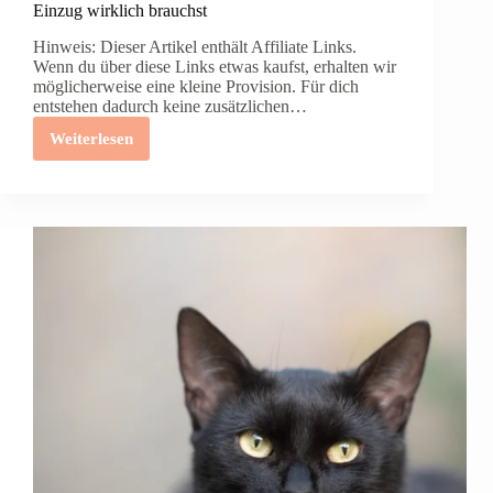
Einzug wirklich brauchst
Hinweis: Dieser Artikel enthält Affiliate Links.
Wenn du über diese Links etwas kaufst, erhalten wir
möglicherweise eine kleine Provision. Für dich
entstehen dadurch keine zusätzlichen…
Weiterlesen
Katzen-
Erstausstattung
Checkliste:
Was
du
vor
dem
Einzug
wirklich
brauchst