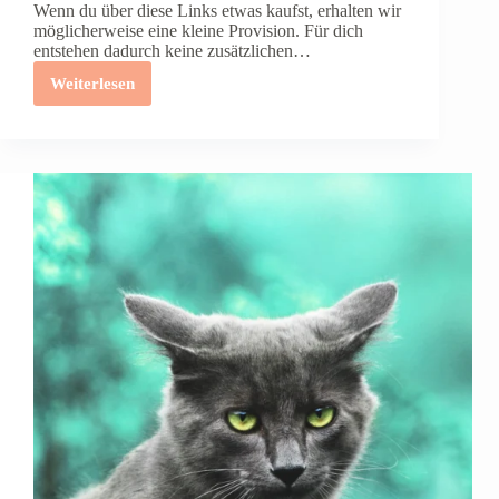
Wenn du über diese Links etwas kaufst, erhalten wir
möglicherweise eine kleine Provision. Für dich
entstehen dadurch keine zusätzlichen…
Weiterlesen
Niereninsuffizienz
bei
Katzen
(CNI):
Früherkennung
und
die
richtige
Diät