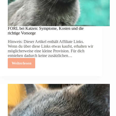
FORL bei Katzen: Symptome, Kosten und die
richtige Vorsorge
Hinweis: Dieser Artikel enthält Affiliate Links.
Wenn du über diese Links etwas kaufst, erhalten wir
möglicherweise eine kleine Provision. Für dich
entstehen dadurch keine zusätzlichen…
Weiterlesen
FORL
bei
Katzen:
Symptome,
Kosten
und
die
richtige
Vorsorge