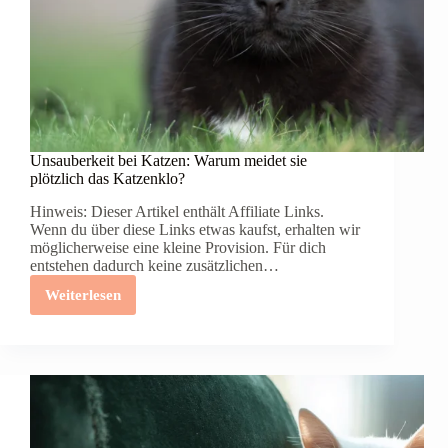
Unsauberkeit bei Katzen: Warum meidet sie
plötzlich das Katzenklo?
Hinweis: Dieser Artikel enthält Affiliate Links.
Wenn du über diese Links etwas kaufst, erhalten wir
möglicherweise eine kleine Provision. Für dich
entstehen dadurch keine zusätzlichen…
Weiterlesen
Unsauberkeit
bei
Katzen:
Warum
meidet
sie
plötzlich
das
Katzenklo?