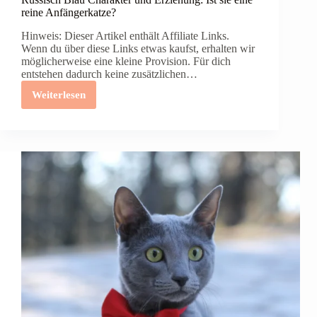
reine Anfängerkatze?
Hinweis: Dieser Artikel enthält Affiliate Links.
Wenn du über diese Links etwas kaufst, erhalten wir
möglicherweise eine kleine Provision. Für dich
entstehen dadurch keine zusätzlichen…
Weiterlesen
Russisch
Blau
Charakter
und
Erziehung:
Ist
sie
eine
reine
Anfängerkatze?