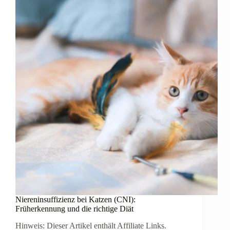
musst
du
sofort
zum
Tierarzt?
Niereninsuffizienz bei Katzen (CNI):
Früherkennung und die richtige Diät
Hinweis: Dieser Artikel enthält Affiliate Links.