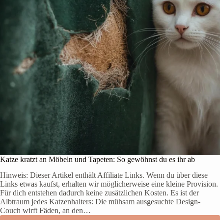
r
e
k
i
l
K
i
a
c
t
h
z
b
e
r
n
a
:
u
W
c
a
h
r
s
u
t
m
m
e
i
d
e
Katze kratzt an Möbeln und Tapeten: So gewöhnst du es ihr ab
t
s
Hinweis: Dieser Artikel enthält Affiliate Links. Wenn du über diese
i
Links etwas kaufst, erhalten wir möglicherweise eine kleine Provision.
e
Für dich entstehen dadurch keine zusätzlichen Kosten. Es ist der
p
Albtraum jedes Katzenhalters: Die mühsam ausgesuchte Design-
l
Couch wirft Fäden, an den…
ö