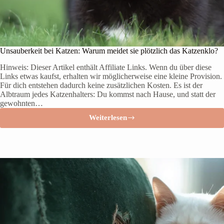
k
l
i
s
t
e
Unsauberkeit bei Katzen: Warum meidet sie plötzlich das Katzenklo?
:
W
Hinweis: Dieser Artikel enthält Affiliate Links. Wenn du über diese
a
Links etwas kaufst, erhalten wir möglicherweise eine kleine Provision.
s
Für dich entstehen dadurch keine zusätzlichen Kosten. Es ist der
d
Albtraum jedes Katzenhalters: Du kommst nach Hause, und statt der
u
gewohnten…
v
o
Weiterlesen
U
r
n
d
s
e
a
m
u
E
b
i
e
n
r
z
k
u
e
g
i
w
t
i
b