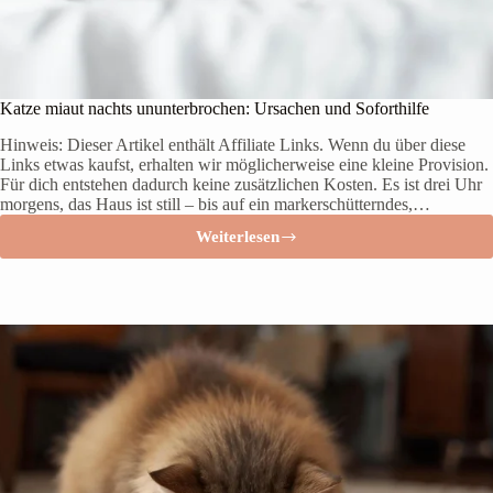
t
e
n
:
S
o
Katze miaut nachts ununterbrochen: Ursachen und Soforthilfe
g
e
Hinweis: Dieser Artikel enthält Affiliate Links. Wenn du über diese
w
Links etwas kaufst, erhalten wir möglicherweise eine kleine Provision.
ö
Für dich entstehen dadurch keine zusätzlichen Kosten. Es ist drei Uhr
h
morgens, das Haus ist still – bis auf ein markerschütterndes,…
n
Weiterlesen
s
K
t
a
d
t
u
z
e
e
s
m
i
i
h
a
r
u
a
t
b
n
a
c
h