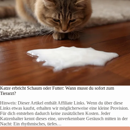
t
s
u
n
u
n
t
e
r
b
r
o
c
h
e
n
:
U
Katze erbricht Schaum oder Futter: Wann musst du sofort zum
r
Tierarzt?
s
a
Hinweis: Dieser Artikel enthält Affiliate Links. Wenn du über diese
c
Links etwas kaufst, erhalten wir möglicherweise eine kleine Provision.
h
Für dich entstehen dadurch keine zusätzlichen Kosten. Jeder
e
Katzenhalter kennt dieses eine, unverkennbare Geräusch mitten in der
n
Nacht: Ein rhythmisches, tiefes…
u