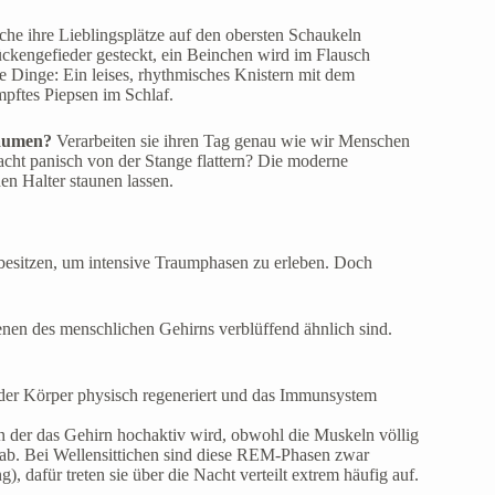
he ihre Lieblingsplätze auf den obersten Schaukeln
ckengefieder gesteckt, ein Beinchen wird im Flausch
 Dinge: Ein leises, rhythmisches Knistern mit dem
mpftes Piepsen im Schlaf.
räumen?
Verarbeiten sie ihren Tag genau wie wir Menschen
acht panisch von der Stange flattern? Die moderne
en Halter staunen lassen.
 besitzen, um intensive Traumphasen zu erleben. Doch
denen des menschlichen Gehirns verblüffend ähnlich sind.
h der Körper physisch regeneriert und das Immunsystem
in der das Gehirn hochaktiv wird, obwohl die Muskeln völlig
 ab. Bei Wellensittichen sind diese REM-Phasen zwar
, dafür treten sie über die Nacht verteilt extrem häufig auf.