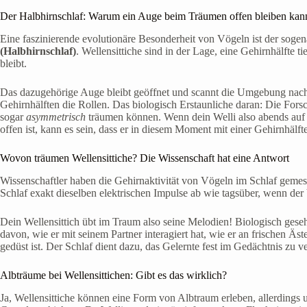
Der Halbhirnschlaf: Warum ein Auge beim Träumen offen bleiben kan
Eine faszinierende evolutionäre Besonderheit von Vögeln ist der soge
(Halbhirnschlaf)
. Wellensittiche sind in der Lage, eine Gehirnhälfte t
bleibt.
Das dazugehörige Auge bleibt geöffnet und scannt die Umgebung nach
Gehirnhälften die Rollen. Das biologisch Erstaunliche daran: Die Forsc
sogar
asymmetrisch
träumen können. Wenn dein Welli also abends auf d
offen ist, kann es sein, dass er in diesem Moment mit einer Gehirnhälfte
Wovon träumen Wellensittiche? Die Wissenschaft hat eine Antwort
Wissenschaftler haben die Gehirnaktivität von Vögeln im Schlaf gemes
Schlaf exakt dieselben elektrischen Impulse ab wie tagsüber, wenn der 
Dein Wellensittich übt im Traum also seine Melodien! Biologisch gesehe
davon, wie er mit seinem Partner interagiert hat, wie er an frischen Ä
gedüst ist. Der Schlaf dient dazu, das Gelernte fest im Gedächtnis zu v
Albträume bei Wellensittichen: Gibt es das wirklich?
Ja, Wellensittiche können eine Form von Albtraum erleben, allerdings 