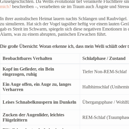
Gruselgeschichten. Da Wellis evolutionär tief verankerte Fluchttiere s
mich?
beschreiben –, verarbeiten sie im Traum auch Ängste und Stress
In ihrer australischen Heimat lauern nachts Schlangen und Raubvögel.
zu simulieren. Hat sich der Vogel tagsüber heftig vor einem lauten Ge
gab es Streit im Schwarm, spiegeln sich diese negativen Emotionen in 
Alarm, was zu einem abrupten, panischen Erwachen führt.
Die große Übersicht: Woran erkenne ich, dass mein Welli schläft oder 
Beobachtbares Verhalten
Schlafphase / Zustand
Kopf im Gefieder, ein Bein
Tiefer Non-REM-Schlaf
eingezogen, ruhig
Ein Auge offen, ein Auge zu, langes
Halbhirnschlaf (Unihemis
Verharren
Leises Schnabelknuspern im Dunkeln
Übergangsphase / Wohlf
Zucken der Augenlider, leichtes
REM-Schlaf (Traumphas
Flügelzittern