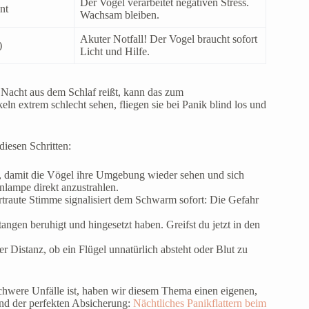
Der Vogel verarbeitet negativen Stress.
nt
Wachsam bleiben.
Akuter Notfall! Der Vogel braucht sofort
)
Licht und Hilfe.
 Nacht aus dem Schlaf reißt, kann das zum
ln extrem schlecht sehen, fliegen sie bei Panik blind los und
diesen Schritten:
n, damit die Vögel ihre Umgebung wieder sehen und sich
enlampe direkt anzustrahlen.
rtraute Stimme signalisiert dem Schwarm sofort: Die Gefahr
angen beruhigt und hingesetzt haben. Greifst du jetzt in den
er Distanz, ob ein Flügel unnatürlich absteht oder Blut zu
schwere Unfälle ist, haben wir diesem Thema einen eigenen,
und der perfekten Absicherung:
Nächtliches Panikflattern beim