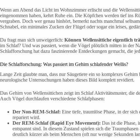
Wenn am Abend das Licht im Wohnzimmer erlischt und die Wellensittic
eingenommen haben, kehrt Ruhe ein. Die Köpfchen werden tief ins Rü
vergraben. Doch wer genau hinhört, bemerkt nachts manchmal seltsame
Schnabel, ein minimales Zucken der Flügel oder sogar ein leises, gedä
Da fragt man sich unweigerlich:
Können Wellensittiche eigentlich t
im Schlaf? Und was passiert, wenn die Vögel plötzlich mitten in der N
Schlafforschung hat dazu faszinierende Entdeckungen gemacht, die jed
Die Schlafforschung: Was passiert im Gehirn schlafender Wellis?
Lange Zeit glaubte man, dass nur Säugetiere ein so komplexes Gehirn
neurologische Untersuchungen haben dieses Bild komplett revidiert.
Das Gehirn von Wellensittichen zeigt im Schlaf Aktivitätsmuster, die 
Auch Vögel durchlaufen verschiedene Schlafphasen:
Der Non-REM-Schlaf:
Eine tiefe, traumlöse Phase, in der sic
repariert wird.
Der REM-Schlaf (Rapid Eye Movement):
Das ist die Phase, 
entspannt sind. In diesem Zustand spielen sich die Traumphasen
deutlich kürzer als beim Menschen (oft nur wenige Sekunden lang)