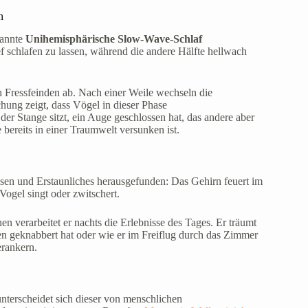
n
nannte
Unihemisphärische Slow-Wave-Schlaf
ief schlafen zu lassen, während die andere Hälfte hellwach
 Fressfeinden ab. Nach einer Weile wechseln die
hung zeigt, dass Vögel in dieser Phase
er Stange sitzt, ein Auge geschlossen hat, das andere aber
 bereits in einer Traumwelt versunken ist.
sen und Erstaunliches herausgefunden: Das Gehirn feuert im
Vogel singt oder zwitschert.
n verarbeitet er nachts die Erlebnisse des Tages. Er träumt
sten geknabbert hat oder wie er im Freiflug durch das Zimmer
erankern.
unterscheidet sich dieser von menschlichen