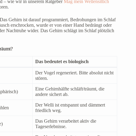
ind – wie wir in unserem Ratgeber
Mag mein Wellensittich
oren.
 Das Gehirn ist darauf programmiert, Bedrohungen im Schlaf
räusch erschrocken, wurde er von einer Hand bedrängt oder
der Nachtruhe wider. Das Gehirn schlägt im Schlaf plötzlich
träumt?
Das bedeutet es biologisch
Der Vogel regeneriert. Bitte absolut nicht
stören.
Eine Gehirnhälfte schläft/träumt, die
phärisch)
andere sichert ab.
Der Welli ist entspannt und dämmert
ühlen
friedlich weg.
Das Gehirn verarbeitet aktiv die
e)
Tageserlebnisse.