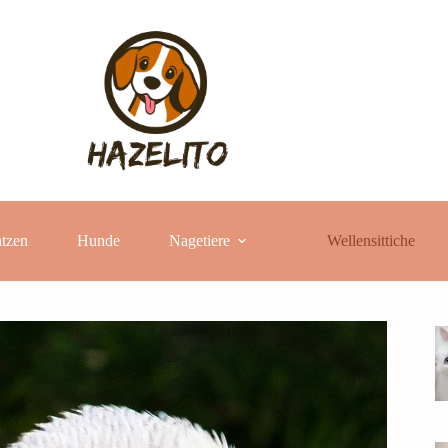
tzen
Hunde
Nagetiere
Wellensittiche