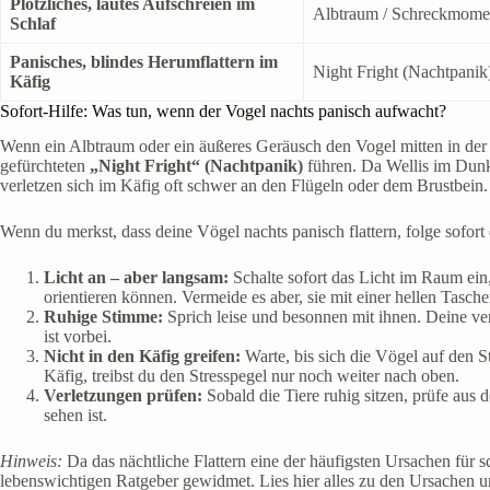
Plötzliches, lautes Aufschreien im
Albtraum / Schreckmome
Schlaf
Panisches, blindes Herumflattern im
Night Fright (Nachtpanik
Käfig
Sofort-Hilfe: Was tun, wenn der Vogel nachts panisch aufwacht?
Wenn ein Albtraum oder ein äußeres Geräusch den Vogel mitten in der
gefürchteten
„Night Fright“ (Nachtpanik)
führen. Da Wellis im Dunke
verletzen sich im Käfig oft schwer an den Flügeln oder dem Brustbein.
Wenn du merkst, dass deine Vögel nachts panisch flattern, folge sofort 
Licht an – aber langsam:
Schalte sofort das Licht im Raum ei
orientieren können. Vermeide es aber, sie mit einer hellen Tasch
Ruhige Stimme:
Sprich leise und besonnen mit ihnen. Deine ve
ist vorbei.
Nicht in den Käfig greifen:
Warte, bis sich die Vögel auf den St
Käfig, treibst du den Stresspegel nur noch weiter nach oben.
Verletzungen prüfen:
Sobald die Tiere ruhig sitzen, prüfe aus d
sehen ist.
Hinweis:
Da das nächtliche Flattern eine der häufigsten Ursachen für 
lebenswichtigen Ratgeber gewidmet. Lies hier alles zu den Ursachen 