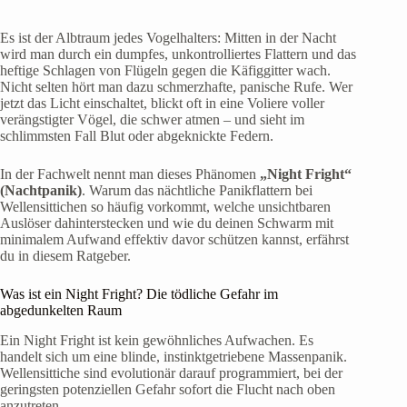
Es ist der Albtraum jedes Vogelhalters: Mitten in der Nacht
wird man durch ein dumpfes, unkontrolliertes Flattern und das
heftige Schlagen von Flügeln gegen die Käfiggitter wach.
Nicht selten hört man dazu schmerzhafte, panische Rufe. Wer
jetzt das Licht einschaltet, blickt oft in eine Voliere voller
verängstigter Vögel, die schwer atmen – und sieht im
schlimmsten Fall Blut oder abgeknickte Federn.
In der Fachwelt nennt man dieses Phänomen
„Night Fright“
(Nachtpanik)
. Warum das nächtliche Panikflattern bei
Wellensittichen so häufig vorkommt, welche unsichtbaren
Auslöser dahinterstecken und wie du deinen Schwarm mit
minimalem Aufwand effektiv davor schützen kannst, erfährst
du in diesem Ratgeber.
Was ist ein Night Fright? Die tödliche Gefahr im
abgedunkelten Raum
Ein Night Fright ist kein gewöhnliches Aufwachen. Es
handelt sich um eine blinde, instinktgetriebene Massenpanik.
Wellensittiche sind evolutionär darauf programmiert, bei der
geringsten potenziellen Gefahr sofort die Flucht nach oben
anzutreten.