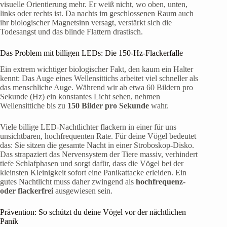
visuelle Orientierung mehr. Er weiß nicht, wo oben, unten,
links oder rechts ist. Da nachts im geschlossenen Raum auch
ihr biologischer Magnetsinn versagt, verstärkt sich die
Todesangst und das blinde Flattern drastisch.
Das Problem mit billigen LEDs: Die 150-Hz-Flackerfalle
Ein extrem wichtiger biologischer Fakt, den kaum ein Halter
kennt: Das Auge eines Wellensittichs arbeitet viel schneller als
das menschliche Auge. Während wir ab etwa 60 Bildern pro
Sekunde (Hz) ein konstantes Licht sehen, nehmen
Wellensittiche bis zu
150 Bilder pro Sekunde
wahr.
Viele billige LED-Nachtlichter flackern in einer für uns
unsichtbaren, hochfrequenten Rate. Für deine Vögel bedeutet
das: Sie sitzen die gesamte Nacht in einer Stroboskop-Disko.
Das strapaziert das Nervensystem der Tiere massiv, verhindert
tiefe Schlafphasen und sorgt dafür, dass die Vögel bei der
kleinsten Kleinigkeit sofort eine Panikattacke erleiden. Ein
gutes Nachtlicht muss daher zwingend als
hochfrequenz-
oder flackerfrei
ausgewiesen sein.
Prävention: So schützt du deine Vögel vor der nächtlichen
Panik