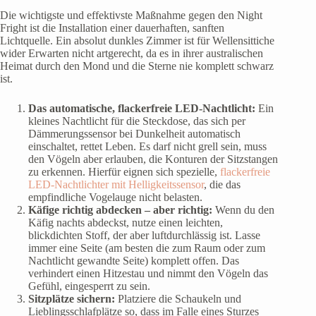
Die wichtigste und effektivste Maßnahme gegen den Night
Fright ist die Installation einer dauerhaften, sanften
Lichtquelle. Ein absolut dunkles Zimmer ist für Wellensittiche
wider Erwarten nicht artgerecht, da es in ihrer australischen
Heimat durch den Mond und die Sterne nie komplett schwarz
ist.
Das automatische, flackerfreie LED-Nachtlicht:
Ein
kleines Nachtlicht für die Steckdose, das sich per
Dämmerungssensor bei Dunkelheit automatisch
einschaltet, rettet Leben. Es darf nicht grell sein, muss
den Vögeln aber erlauben, die Konturen der Sitzstangen
zu erkennen. Hierfür eignen sich spezielle,
flackerfreie
LED-Nachtlichter mit Helligkeitssensor
, die das
empfindliche Vogelauge nicht belasten.
Käfige richtig abdecken – aber richtig:
Wenn du den
Käfig nachts abdeckst, nutze einen leichten,
blickdichten Stoff, der aber luftdurchlässig ist. Lasse
immer eine Seite (am besten die zum Raum oder zum
Nachtlicht gewandte Seite) komplett offen. Das
verhindert einen Hitzestau und nimmt den Vögeln das
Gefühl, eingesperrt zu sein.
Sitzplätze sichern:
Platziere die Schaukeln und
Lieblingsschlafplätze so, dass im Falle eines Sturzes