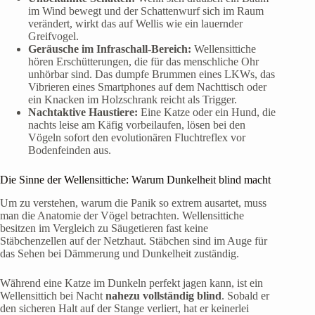
im Wind bewegt und der Schattenwurf sich im Raum
verändert, wirkt das auf Wellis wie ein lauernder
Greifvogel.
Geräusche im Infraschall-Bereich:
Wellensittiche
hören Erschütterungen, die für das menschliche Ohr
unhörbar sind. Das dumpfe Brummen eines LKWs, das
Vibrieren eines Smartphones auf dem Nachttisch oder
ein Knacken im Holzschrank reicht als Trigger.
Nachtaktive Haustiere:
Eine Katze oder ein Hund, die
nachts leise am Käfig vorbeilaufen, lösen bei den
Vögeln sofort den evolutionären Fluchtreflex vor
Bodenfeinden aus.
Die Sinne der Wellensittiche: Warum Dunkelheit blind macht
Um zu verstehen, warum die Panik so extrem ausartet, muss
man die Anatomie der Vögel betrachten. Wellensittiche
besitzen im Vergleich zu Säugetieren fast keine
Stäbchenzellen auf der Netzhaut. Stäbchen sind im Auge für
das Sehen bei Dämmerung und Dunkelheit zuständig.
Während eine Katze im Dunkeln perfekt jagen kann, ist ein
Wellensittich bei Nacht
nahezu vollständig blind
. Sobald er
den sicheren Halt auf der Stange verliert, hat er keinerlei