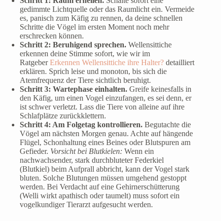
Schritt 1: Raum erhellen.
Schalte sofort eine
gedimmte Lichtquelle oder das Raumlicht ein. Vermeide
es, panisch zum Käfig zu rennen, da deine schnellen
Schritte die Vögel im ersten Moment noch mehr
erschrecken können.
Schritt 2: Beruhigend sprechen.
Wellensittiche
erkennen deine Stimme sofort, wie wir im
Ratgeber
Erkennen Wellensittiche ihre Halter?
detailliert
erklären. Sprich leise und monoton, bis sich die
Atemfrequenz der Tiere sichtlich beruhigt.
Schritt 3: Wartephase einhalten.
Greife keinesfalls in
den Käfig, um einen Vogel einzufangen, es sei denn, er
ist schwer verletzt. Lass die Tiere von alleine auf ihre
Schlafplätze zurückklettern.
Schritt 4: Am Folgetag kontrollieren.
Begutachte die
Vögel am nächsten Morgen genau. Achte auf hängende
Flügel, Schonhaltung eines Beines oder Blutspuren am
Gefieder.
Vorsicht bei Blutkielen:
Wenn ein
nachwachsender, stark durchbluteter Federkiel
(Blutkiel) beim Aufprall abbricht, kann der Vogel stark
bluten. Solche Blutungen müssen umgehend gestoppt
werden. Bei Verdacht auf eine Gehirnerschütterung
(Welli wirkt apathisch oder taumelt) muss sofort ein
vogelkundiger Tierarzt aufgesucht werden.