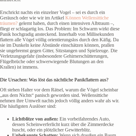
Erschrickt nachts ein einzelner Vogel – sei es durch ein
Geräusch oder wie wir im Artikel
Können Wellensittiche
träumen?
gelernt haben, durch einen intensiven Albtraum –,
fliegt er schlagartig los. Das Problem: Im Schwarm wirkt diese
Panik hochgradig ansteckend. Innerhalb von Millisekunden
flattern alle Vögel völlig orientierungslos durch den Käfig. Da
sie im Dunkeln keine Abstände einschätzen können, prallen
sie ungebremst gegen Gitter, Sitzstangen und Spielzeuge. Die
Verletzungsgefahr (insbesondere Gehirnerschütterungen,
Flügelbrüche oder schwerwiegende Blutungen an den
Krallen) ist immens.
Die Ursachen: Was löst das nächtliche Panikflattern aus?
Oft stehen Halter vor dem Rätsel, warum die Vögel scheinbar
„aus dem Nichts“ panisch geworden sind. Wellensittiche
nehmen ihre Umwelt nachts jedoch völlig anders wahr als wir.
Die häufigsten Auslöser sind:
Lichtblitze von außen:
Ein vorbeifahrendes Auto,
dessen Scheinwerferlicht kurz über die Zimmerdecke
huscht, oder ein plötzlicher Gewitterblitz.
Unbekannte Schatten:
Wenn sich draußen ein Baum