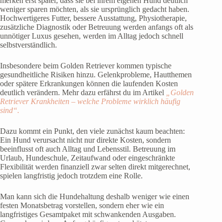
merken erst später, dass sie bei ihrem eigenen Hund deutlich
weniger sparen möchten, als sie ursprünglich gedacht haben.
Hochwertigeres Futter, bessere Ausstattung, Physiotherapie,
zusätzliche Diagnostik oder Betreuung werden anfangs oft als
unnötiger Luxus gesehen, werden im Alltag jedoch schnell
selbstverständlich.
Insbesondere beim Golden Retriever kommen typische
gesundheitliche Risiken hinzu. Gelenkprobleme, Hautthemen
oder spätere Erkrankungen können die laufenden Kosten
deutlich verändern. Mehr dazu erfährst du im Artikel
„Golden
Retriever Krankheiten – welche Probleme wirklich häufig
sind“.
Dazu kommt ein Punkt, den viele zunächst kaum beachten:
Ein Hund verursacht nicht nur direkte Kosten, sondern
beeinflusst oft auch Alltag und Lebensstil. Betreuung im
Urlaub, Hundeschule, Zeitaufwand oder eingeschränkte
Flexibilität werden finanziell zwar selten direkt mitgerechnet,
spielen langfristig jedoch trotzdem eine Rolle.
Man kann sich die Hundehaltung deshalb weniger wie einen
festen Monatsbetrag vorstellen, sondern eher wie ein
langfristiges Gesamtpaket mit schwankenden Ausgaben.