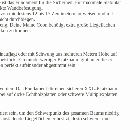
ist das Fundament für die Sicherheit. Für maximale Stabilität
ekte Wandbefestigung.
von mindestens 12 bis 15 Zentimetern aufweisen und mit
nicht durchbiegen.
ng. Deine Maine Coon benötigt extra große Liegeflächen
cken zu können.
inaufjagt oder mit Schwung aus mehreren Metern Höhe auf
belstück. Ein minderwertiger Kratzbaum gibt unter dieser
 perfekt aufeinander abgestimmt sein.
aut werden. Das Fundament für einen sicheren XXL-Kratzbaum
bei auf dicke Echtholzplatten oder schwere Multiplexplatten
ioniert sein, um den Schwerpunkt des gesamten Baums niedrig
r ausladende Liegeflächen er besitzt, desto schwerer und