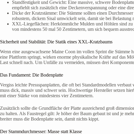
Standfestigkeit und Gewicht: Eine massive, schwere Bodenplatte 
empfiehlt sich zusätzlich eine Deckenverspannung oder eine dir
Dicke der Kratzstämme: Die Stämme sollten einen Durchmesser 
robustem, dickem Sisal umwickelt sein, damit sie bei Belastung 
XXL-Liegeflächen: Herkömmliche Mulden und Höhlen sind zu e
von mindestens 50 mal 50 Zentimetern, um sich bequem ausstre
Sicherheit und Stabilität: Die Statik eines XXL-Kratzbaums
Wenn eine ausgewachsene Maine Coon im vollen Sprint die Stämme h
eine Plattform springt, wirken enorme physikalische Kräfte auf das Mö
Last schnell nach. Um Unfälle zu vermeiden, müssen drei Komponenten
Das Fundament: Die Bodenplatte
Vergiss leichte Pressspanplatten, die oft bei Standardmodellen verb
muss dick, massiv und schwer sein. Hochwertige Hersteller setzen hier
mit einer Stärke von mindestens vier Zentimetern.
Zusätzlich sollte die Grundfläche der Platte ausreichend groß dimens
zu halten. Als Faustregel gilt: Je höher der Baum gebaut ist und je meh
breiter muss die Bodenplatte sein, damit nichts kippt.
Der Stammdurchmesser: Masse statt Klasse