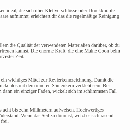
sen ideal, die sich über Klettverschlüsse oder Druckknöpfe
are aufnimmt, erleichtert dir das die regelmäßige Reinigung
lem die Qualität der verwendeten Materialien darüber, ob du
rfreuen kannst. Die enorme Kraft, die eine Maine Coon beim
rzester Zeit.
h ein wichtiges Mittel zur Revierkennzeichnung. Damit die
 lückenlos mit dem inneren Säulenkern verklebt sein. Bei
h dann ein einziger Faden, wickelt sich im schlimmsten Fall
ns acht bis zehn Millimetern aufweisen. Hochwertiges
iderstand. Wenn das Seil zu dünn ist, wetzt es sich rasend
frei.