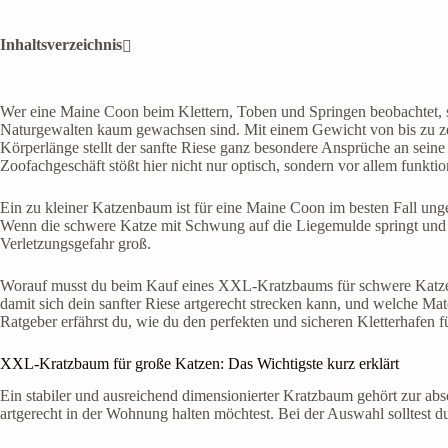
Inhaltsverzeichnis
Wer eine Maine Coon beim Klettern, Toben und Springen beobachtet, st
Naturgewalten kaum gewachsen sind. Mit einem Gewicht von bis zu z
Körperlänge stellt der sanfte Riese ganz besondere Ansprüche an se
Zoofachgeschäft stößt hier nicht nur optisch, sondern vor allem funkti
Ein zu kleiner Katzenbaum ist für eine Maine Coon im besten Fall unge
Wenn die schwere Katze mit Schwung auf die Liegemulde springt und d
Verletzungsgefahr groß.
Worauf musst du beim Kauf eines XXL-Kratzbaums für schwere Katzen
damit sich dein sanfter Riese artgerecht strecken kann, und welche Mat
Ratgeber erfährst du, wie du den perfekten und sicheren Kletterhafen 
XXL-Kratzbaum für große Katzen: Das Wichtigste kurz erklärt
Ein stabiler und ausreichend dimensionierter Kratzbaum gehört zur a
artgerecht in der Wohnung halten möchtest. Bei der Auswahl solltest