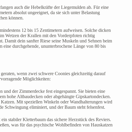
 fangen auch die Hebelkräfte der Liegemulden ab. Für eine
ern absolut ungeeignet, da sie sich unter Belastung
chen können.
mindestens 12 bis 15 Zentimetern aufweisen. Solche dicken
m Wetzen der Krallen mit den Vorderpfoten richtig
ht. Damit dein sanfter Riese seine Muskeln und Sehnen beim
um eine durchgehende, ununterbrochene Länge von 80 bis
eraten, wenn zwei schwere Coonies gleichzeitig darauf
ervorragende Möglichkeiten:
und der Zimmerdecke fest eingespannt. Sie bieten eine
 extrem hohe Altbaudecken oder abgehängte Gipskartondecken.
re Katzen. Mit speziellen Winkeln oder Wandhalterungen wird
e Schwingung eliminiert, und der Baum steht felsenfest.
 ein stabiler Kletterbaum das sichere Herzstück des Reviers.
genießen, was für das psychische Wohlbefinden von Hauskatzen