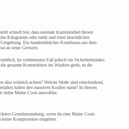
ellt schnell fest, dass normale Katzenmöbel diesen
ehn Kilogramm oder mehr und einer beachtlichen
ine Umgebung. Ein handelsüblicher Kratzbaum aus dem
onal an seine Grenzen.
mütlich, im schlimmsten Fall jedoch ein Sicherheitsrisiko.
ie gesamte Konstruktion ins Wanken gerät, ist die
 also wirklich achten? Welche Maße sind entscheidend,
erialien halten den massiven Krallen stand? In diesem
für deine Maine Coon auswählst.
bsoluten Grundausstattung, wenn du eine Maine Coon
 du keine Kompromisse eingehen.