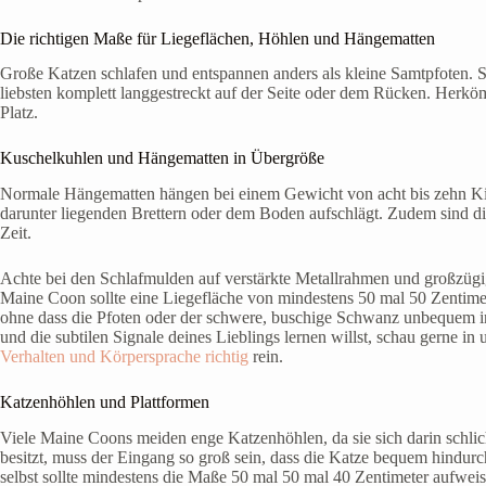
Die richtigen Maße für Liegeflächen, Höhlen und Hängematten
Große Katzen schlafen und entspannen anders als kleine Samtpfoten. S
liebsten komplett langgestreckt auf der Seite oder dem Rücken. Herkö
Platz.
Kuschelkuhlen und Hängematten in Übergröße
Normale Hängematten hängen bei einem Gewicht von acht bis zehn Kilo
darunter liegenden Brettern oder dem Boden aufschlägt. Zudem sind die
Zeit.
Achte bei den Schlafmulden auf verstärkte Metallrahmen und großzü
Maine Coon sollte eine Liegefläche von mindestens 50 mal 50 Zentimete
ohne dass die Pfoten oder der schwere, buschige Schwanz unbequem i
und die subtilen Signale deines Lieblings lernen willst, schau gerne i
Verhalten und Körpersprache richtig
rein.
Katzenhöhlen und Plattformen
Viele Maine Coons meiden enge Katzenhöhlen, da sie sich darin schli
besitzt, muss der Eingang so groß sein, dass die Katze bequem hindur
selbst sollte mindestens die Maße 50 mal 50 mal 40 Zentimeter aufweis