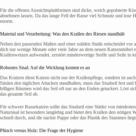
Für die offenen Aussichtsplattformen sind dicke, weich gepolsterte Kis
abnehmen lassen. Da das lange Fell der Rasse viel Schmutz und lose Ha
enorm.
Material und Verarbeitung: Was den Krallen des Riesen standhält
Neben den passenden Maßen und einer soliden Statik entscheidet vor al
dich nur wenige Monate oder viele Jahre an dem neuen Katzenmöbel e
Krallenwetzen aufwendet, zerstört minderwertige Stoffe und Seile in kü
Robustes Sisal: Auf die Wicklung kommt es an
Das Kratzen dient Katzen nicht nur der Krallenpflege, sondern ist auc
Säulen den täglichen Attacken standhalten, muss das Sisalseil fest und
billigen Bäumen wird das Seil oft nur an den Enden getackert. Löst sic
das gesamte Seil ab.
Für schwere Rassekatzen sollte das Sisalseil eine Stärke von mindeste
Natursisal ist besonders langlebig und bietet den Krallen den nötigen W
schnell durch, und die nackte Pappe oder das Plastik des Stammes liegt 
Plüsch versus Holz: Die Frage der Hygiene