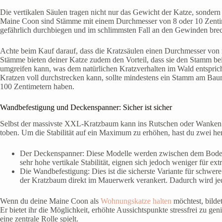
Die vertikalen Säulen tragen nicht nur das Gewicht der Katze, sondern
Maine Coon sind Stämme mit einem Durchmesser von 8 oder 10 Zentimet
gefährlich durchbiegen und im schlimmsten Fall an den Gewinden bre
Achte beim Kauf darauf, dass die Kratzsäulen einen Durchmesser von 
Stämme bieten deiner Katze zudem den Vorteil, dass sie den Stamm bei
umgreifen kann, was dem natürlichen Kratzverhalten im Wald entspric
Kratzen voll durchstrecken kann, sollte mindestens ein Stamm am Ba
100 Zentimetern haben.
Wandbefestigung und Deckenspanner: Sicher ist sicher
Selbst der massivste XXL-Kratzbaum kann ins Rutschen oder Wanken g
toben. Um die Stabilität auf ein Maximum zu erhöhen, hast du zwei h
Der Deckenspanner: Diese Modelle werden zwischen dem Boden 
sehr hohe vertikale Stabilität, eignen sich jedoch weniger für
Die Wandbefestigung: Dies ist die sicherste Variante für schwe
der Kratzbaum direkt im Mauerwerk verankert. Dadurch wird jed
Wenn du deine Maine Coon als
Wohnungskatze halten
möchtest, bildet
Er bietet ihr die Möglichkeit, erhöhte Aussichtspunkte stressfrei zu 
eine zentrale Rolle spielt.