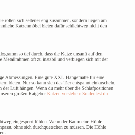
ie rollen sich seltener eng zusammen, sondern liegen am
mmliche Katzenmöbel bieten dafür schlichtweg nicht den
gramm so tief durch, dass die Katze unsanft auf den
 Metallrahmen oft zu instabil und verbiegen sich mit der
gige Abmessungen. Eine gute XXL-Hängematte für eine
rn bieten. Nur so kann sich das Tier entspannt einkuscheln,
n der Luft hängen. Wenn du mehr über die Schlafpositionen
n unseren großen Ratgeber
Katzen verstehen: So deutest du
chtweg eingesperrt fühlen. Wenn der Baum eine Höhle
chpasst, ohne sich durchquetschen zu müssen. Die Höhle
en.