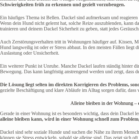
Schwierigkeiten früh zu erkennen und gezielt vorzubeugen.
Ein häufiges Thema ist Bellen. Dackel sind aufmerksam und reagieren 
Wenn dein Hund nicht gelernt hat, solche Reize auszublenden, kann das
trainieren und deinem Dackel Sicherheit zu geben, statt jedes Geräusc
Auch Zerstörungsverhalten tritt in Wohnungen häufiger auf. Kissen,
Hund langweilig ist oder er Stress abbaut. In den meisten Fällen liegt d
Auslastung oder Unsicherheit.
Ein weiterer Punkt ist Unruhe. Manche Dackel laufen ständig hinter di
Bewegung. Das kann langfristig anstrengend werden und zeigt, dass d
Die Lösung liegt selten im direkten Korrigieren des Problems, son
gezielte Beschäftigung und klare Abläufe im Alltag sorgen dafür, dass v
Alleine bleiben in der Wohnung – 
Gerade in einer Wohnung ist es besonders wichtig, dass dein Dackel le
alleine bleiben kann, wird in einer Wohnung schnell zum Problem,
Dackel sind sehr soziale Hunde und suchen die Nähe zu ihrem Mensch
können sie Stress entwickeln, sobald sie alleine sind. Das zeigt sich 