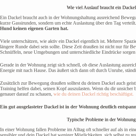
Wie viel Auslauf braucht ein Dacke
Ein Dackel braucht auch in der Wohnungshaltung ausreichend Bewegun
kurze Gassirunden, sondern um echte Auslastung über den Tag verteilt
Hund keinen eigenen Garten hat.
Viele unterschätzen, wie aktiv ein Dackel eigentlich ist. Mehrere Spa
längere Runde dabei sein sollte. Diese Zeit draußen ist nicht nur für 
Schnüffeln, neue Umgebungen und unterschiedliche Eindrücke sorgen da
Gerade in der Wohnung zeigt sich schnell, ob diese Auslastung ausreich
Energie mit nach Hause. Das äußert sich dann oft durch Unruhe, ständi
Zusätzlich zur Bewegung draußen solltest du deinen Dackel auch geisti
Training helfen dabei, seinen Kopf auszulasten. Wenn du dir unsicher bi
genauer darauf zu schauen,
wie du deinen Dackel richtig beschäftigst.
Ein gut ausgelasteter Dackel ist in der Wohnung deutlich entspannt
Typische Probleme in der Wohnung 
In einer Wohnung fallen Probleme im Alltag oft schneller auf als in e
sensibler und dein Dackel hat weniger Möglichkeiten, sich selbst zu re