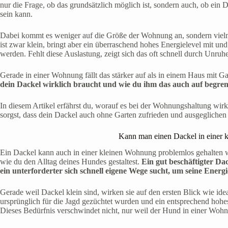
nur die Frage, ob das grundsätzlich möglich ist, sondern auch, ob ein 
sein kann.
Dabei kommt es weniger auf die Größe der Wohnung an, sondern vielm
ist zwar klein, bringt aber ein überraschend hohes Energielevel mit und
werden. Fehlt diese Auslastung, zeigt sich das oft schnell durch Unruh
Gerade in einer Wohnung fällt das stärker auf als in einem Haus mit G
dein Dackel wirklich braucht und wie du ihm das auch auf begr
In diesem Artikel erfährst du, worauf es bei der Wohnungshaltung wir
sorgst, dass dein Dackel auch ohne Garten zufrieden und ausgeglichen i
Kann man einen Dackel in einer 
Ein Dackel kann auch in einer kleinen Wohnung problemlos gehalten w
wie du den Alltag deines Hundes gestaltest.
Ein gut beschäftigter Da
ein unterforderter sich schnell eigene Wege sucht, um seine Energ
Gerade weil Dackel klein sind, wirken sie auf den ersten Blick wie id
ursprünglich für die Jagd gezüchtet wurden und ein entsprechend ho
Dieses Bedürfnis verschwindet nicht, nur weil der Hund in einer Wohn