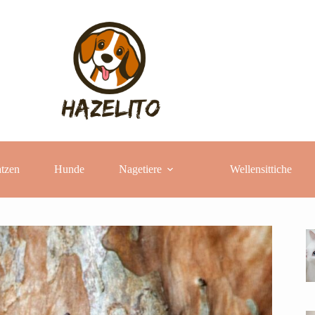
tzen
Hunde
Nagetiere
Wellensittiche