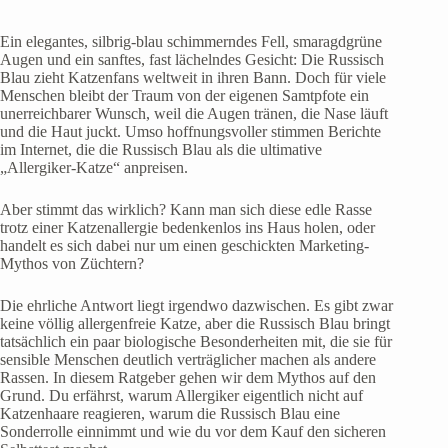
Ein elegantes, silbrig-blau schimmerndes Fell, smaragdgrüne
Augen und ein sanftes, fast lächelndes Gesicht: Die Russisch
Blau zieht Katzenfans weltweit in ihren Bann. Doch für viele
Menschen bleibt der Traum von der eigenen Samtpfote ein
unerreichbarer Wunsch, weil die Augen tränen, die Nase läuft
und die Haut juckt. Umso hoffnungsvoller stimmen Berichte
im Internet, die die Russisch Blau als die ultimative
„Allergiker-Katze“ anpreisen.
Aber stimmt das wirklich? Kann man sich diese edle Rasse
trotz einer Katzenallergie bedenkenlos ins Haus holen, oder
handelt es sich dabei nur um einen geschickten Marketing-
Mythos von Züchtern?
Die ehrliche Antwort liegt irgendwo dazwischen. Es gibt zwar
keine völlig allergenfreie Katze, aber die Russisch Blau bringt
tatsächlich ein paar biologische Besonderheiten mit, die sie für
sensible Menschen deutlich verträglicher machen als andere
Rassen. In diesem Ratgeber gehen wir dem Mythos auf den
Grund. Du erfährst, warum Allergiker eigentlich nicht auf
Katzenhaare reagieren, warum die Russisch Blau eine
Sonderrolle einnimmt und wie du vor dem Kauf den sicheren