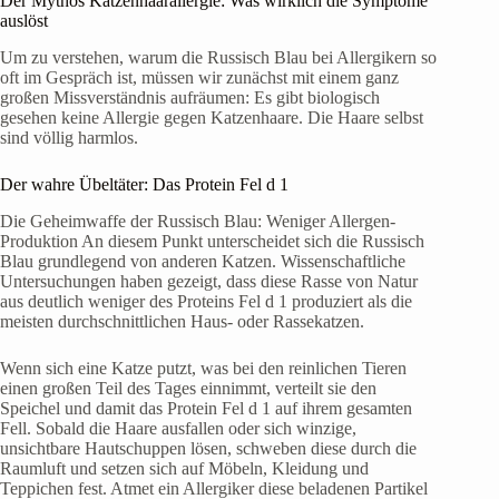
Der Mythos Katzenhaarallergie: Was wirklich die Symptome
auslöst
Um zu verstehen, warum die Russisch Blau bei Allergikern so
oft im Gespräch ist, müssen wir zunächst mit einem ganz
großen Missverständnis aufräumen: Es gibt biologisch
gesehen keine Allergie gegen Katzenhaare. Die Haare selbst
sind völlig harmlos.
Der wahre Übeltäter: Das Protein Fel d 1
Die Geheimwaffe der Russisch Blau: Weniger Allergen-
Produktion An diesem Punkt unterscheidet sich die Russisch
Blau grundlegend von anderen Katzen. Wissenschaftliche
Untersuchungen haben gezeigt, dass diese Rasse von Natur
aus deutlich weniger des Proteins Fel d 1 produziert als die
meisten durchschnittlichen Haus- oder Rassekatzen.
Wenn sich eine Katze putzt, was bei den reinlichen Tieren
einen großen Teil des Tages einnimmt, verteilt sie den
Speichel und damit das Protein Fel d 1 auf ihrem gesamten
Fell. Sobald die Haare ausfallen oder sich winzige,
unsichtbare Hautschuppen lösen, schweben diese durch die
Raumluft und setzen sich auf Möbeln, Kleidung und
Teppichen fest. Atmet ein Allergiker diese beladenen Partikel