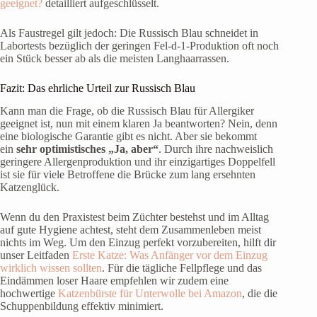
geeignet?
detailliert aufgeschlüsselt.
Als Faustregel gilt jedoch: Die Russisch Blau schneidet in
Labortests bezüglich der geringen Fel-d-1-Produktion oft noch
ein Stück besser ab als die meisten Langhaarrassen.
Fazit: Das ehrliche Urteil zur Russisch Blau
Kann man die Frage, ob die Russisch Blau für Allergiker
geeignet ist, nun mit einem klaren Ja beantworten? Nein, denn
eine biologische Garantie gibt es nicht. Aber sie bekommt
ein
sehr optimistisches „Ja, aber“
. Durch ihre nachweislich
geringere Allergenproduktion und ihr einzigartiges Doppelfell
ist sie für viele Betroffene die Brücke zum lang ersehnten
Katzenglück.
Wenn du den Praxistest beim Züchter bestehst und im Alltag
auf gute Hygiene achtest, steht dem Zusammenleben meist
nichts im Weg. Um den Einzug perfekt vorzubereiten, hilft dir
unser Leitfaden
Erste Katze: Was Anfänger vor dem Einzug
wirklich wissen sollten
. Für die tägliche Fellpflege und das
Eindämmen loser Haare empfehlen wir zudem eine
hochwertige
Katzenbürste für Unterwolle bei Amazon
, die die
Schuppenbildung effektiv minimiert.