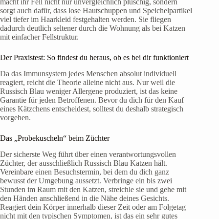
macht ihr Fell nicht nur unvergleichlich plüschig, sondern
sorgt auch dafür, dass lose Hautschuppen und Speichelpartikel
viel tiefer im Haarkleid festgehalten werden. Sie fliegen
dadurch deutlich seltener durch die Wohnung als bei Katzen
mit einfacher Fellstruktur.
Der Praxistest: So findest du heraus, ob es bei dir funktioniert
Da das Immunsystem jedes Menschen absolut individuell
reagiert, reicht die Theorie alleine nicht aus. Nur weil die
Russisch Blau weniger Allergene produziert, ist das keine
Garantie für jeden Betroffenen. Bevor du dich für den Kauf
eines Kätzchens entscheidest, solltest du deshalb strategisch
vorgehen.
Das „Probekuscheln“ beim Züchter
Der sicherste Weg führt über einen verantwortungsvollen
Züchter, der ausschließlich Russisch Blau Katzen hält.
Vereinbare einen Besuchstermin, bei dem du dich ganz
bewusst der Umgebung aussetzt. Verbringe ein bis zwei
Stunden im Raum mit den Katzen, streichle sie und gehe mit
den Händen anschließend in die Nähe deines Gesichts.
Reagiert dein Körper innerhalb dieser Zeit oder am Folgetag
nicht mit den typischen Symptomen, ist das ein sehr gutes