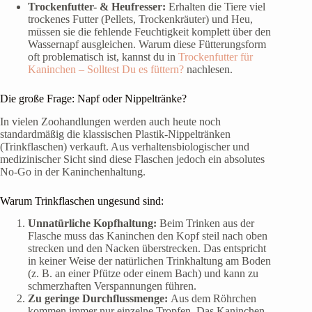
Trockenfutter- & Heufresser:
Erhalten die Tiere viel
trockenes Futter (Pellets, Trockenkräuter) und Heu,
müssen sie die fehlende Feuchtigkeit komplett über den
Wassernapf ausgleichen. Warum diese Fütterungsform
oft problematisch ist, kannst du in
Trockenfutter für
Kaninchen – Solltest Du es füttern?
nachlesen.
Die große Frage: Napf oder Nippeltränke?
In vielen Zoohandlungen werden auch heute noch
standardmäßig die klassischen Plastik-Nippeltränken
(Trinkflaschen) verkauft. Aus verhaltensbiologischer und
medizinischer Sicht sind diese Flaschen jedoch ein absolutes
No-Go in der Kaninchenhaltung.
Warum Trinkflaschen ungesund sind:
Unnatürliche Kopfhaltung:
Beim Trinken aus der
Flasche muss das Kaninchen den Kopf steil nach oben
strecken und den Nacken überstrecken. Das entspricht
in keiner Weise der natürlichen Trinkhaltung am Boden
(z. B. an einer Pfütze oder einem Bach) und kann zu
schmerzhaften Verspannungen führen.
Zu geringe Durchflussmenge:
Aus dem Röhrchen
kommen immer nur einzelne Tropfen. Das Kaninchen