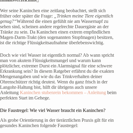
Wer seine Kaninchen eine zeitlang beobachtet, stellt sich
früher oder später die Frage:
„Trinken meine Tiere eigentlich
genug?“
Während die einen gefühlt nie am Wassernapf zu
sehen sind, scheinen andere regelrechte Dauergäste an der
Tränke zu sein. Da Kaninchen einen extrem empfindlichen
Magen-Darm-Trakt (den sogenannten Stopfmagen) besitzen,
ist die richtige Flüssigkeitsaufnahme überlebenswichtig.
Doch wie viel Wasser ist eigentlich normal? Ab wann spricht
man von akutem Flüssigkeitsmangel und warum kann
plötzlicher, extremer Durst ein Alarmsignal für eine schwere
Erkrankung sein? In diesem Ratgeber erfährst du die exakten
Mengenangaben und wie du das Trinkverhalten deiner
Ohrenschützer richtig deutest. Wenn du ganz frisch in der
Langohr-Haltung bist, hilft dir übrigens auch unsere
Anleitung
Kaninchen stubenrein bekommen – Anleitung
beim
perfekten Start im Gehege.
Die Faustregel: Wie viel Wasser braucht ein Kaninchen?
Als grobe Orientierung in der tierärztlichen Praxis gilt für ein
gesundes Kaninchen folgende Faustregel: