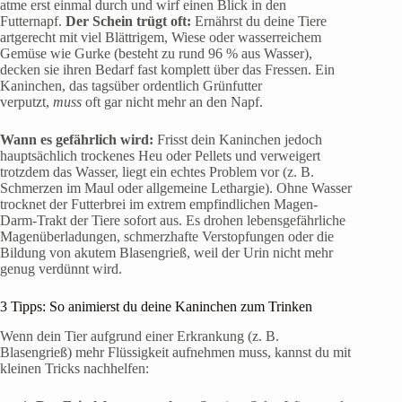
atme erst einmal durch und wirf einen Blick in den
Futternapf.
Der Schein trügt oft:
Ernährst du deine Tiere
artgerecht mit viel Blättrigem, Wiese oder wasserreichem
Gemüse wie Gurke (besteht zu rund 96 % aus Wasser),
decken sie ihren Bedarf fast komplett über das Fressen. Ein
Kaninchen, das tagsüber ordentlich Grünfutter
verputzt,
muss
oft gar nicht mehr an den Napf.
Wann es gefährlich wird:
Frisst dein Kaninchen jedoch
hauptsächlich trockenes Heu oder Pellets und verweigert
trotzdem das Wasser, liegt ein echtes Problem vor (z. B.
Schmerzen im Maul oder allgemeine Lethargie). Ohne Wasser
trocknet der Futterbrei im extrem empfindlichen Magen-
Darm-Trakt der Tiere sofort aus. Es drohen lebensgefährliche
Magenüberladungen, schmerzhafte Verstopfungen oder die
Bildung von akutem Blasengrieß, weil der Urin nicht mehr
genug verdünnt wird.
3 Tipps: So animierst du deine Kaninchen zum Trinken
Wenn dein Tier aufgrund einer Erkrankung (z. B.
Blasengrieß) mehr Flüssigkeit aufnehmen muss, kannst du mit
kleinen Tricks nachhelfen: