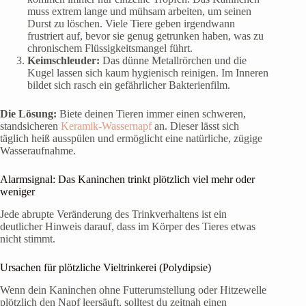
muss extrem lange und mühsam arbeiten, um seinen
Durst zu löschen. Viele Tiere geben irgendwann
frustriert auf, bevor sie genug getrunken haben, was zu
chronischem Flüssigkeitsmangel führt.
Keimschleuder:
Das dünne Metallrörchen und die
Kugel lassen sich kaum hygienisch reinigen. Im Inneren
bildet sich rasch ein gefährlicher Bakterienfilm.
Die Lösung:
Biete deinen Tieren immer einen schweren,
standsicheren
Keramik-Wassernapf
an. Dieser lässt sich
täglich heiß ausspülen und ermöglicht eine natürliche, zügige
Wasseraufnahme.
Alarmsignal: Das Kaninchen trinkt plötzlich viel mehr oder
weniger
Jede abrupte Veränderung des Trinkverhaltens ist ein
deutlicher Hinweis darauf, dass im Körper des Tieres etwas
nicht stimmt.
Ursachen für plötzliche Vieltrinkerei (Polydipsie)
Wenn dein Kaninchen ohne Futterumstellung oder Hitzewelle
plötzlich den Napf leersäuft, solltest du zeitnah einen