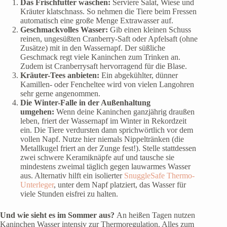
Das Frischfutter waschen:
Serviere Salat, Wiese und
Kräuter klatschnass. So nehmen die Tiere beim Fressen
automatisch eine große Menge Extrawasser auf.
Geschmackvolles Wasser:
Gib einen kleinen Schuss
reinen, ungesüßten Cranberry-Saft oder Apfelsaft (ohne
Zusätze) mit in den Wassernapf. Der süßliche
Geschmack regt viele Kaninchen zum Trinken an.
Zudem ist Cranberrysaft hervorragend für die Blase.
Kräuter-Tees anbieten:
Ein abgekühlter, dünner
Kamillen- oder Fencheltee wird von vielen Langohren
sehr gerne angenommen.
Die Winter-Falle in der Außenhaltung
umgehen:
Wenn deine Kaninchen ganzjährig draußen
leben, friert der Wassernapf im Winter in Rekordzeit
ein. Die Tiere verdursten dann sprichwörtlich vor dem
vollen Napf. Nutze hier niemals Nippeltränken (die
Metallkugel friert an der Zunge fest!). Stelle stattdessen
zwei schwere Keramiknäpfe auf und tausche sie
mindestens zweimal täglich gegen lauwarmes Wasser
aus. Alternativ hilft ein isolierter
SnuggleSafe Thermo-
Unterleger
, unter dem Napf platziert, das Wasser für
viele Stunden eisfrei zu halten.
Und wie sieht es im Sommer aus?
An heißen Tagen nutzen
Kaninchen Wasser intensiv zur Thermoregulation. Alles zum