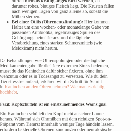
dürfen
niemals kräftig abgekratzt werden
, da
darunter rohes, blutiges Fleisch liegt. Die Krusten fallen
nach wenigen Tagen von ganz alleine ab, sobald die
Milben sterben.
Bei einer Otitis (Ohrenentzündung):
Hier kommen
Halter um eine wochen- oder monatelange Gabe von
passenden Antibiotika, regelmäßiges Spülen des
Gehörgangs beim Tierarzt und die tägliche
Verabreichung eines starken Schmerzmittels (wie
Meloxicam) nicht herum.
Da Behandlungen wie Ohrenspülungen oder die tägliche
Medikamentengabe für die Tiere extremen Stress bedeuten,
musst du das Kaninchen dafür sicher fixieren, ohne ihm
wehzutun oder es in Todesangst zu versetzen. Wie du dein
Tier stressfrei anfasst, erklären wir dir Schritt für Schritt
in
Kaninchen an den Ohren nehmen? Wie man es richtig
hochhebt
.
Fazit: Kopfschütteln ist ein ernstzunehmendes Warnsignal
Ein Kaninchen schüttelt den Kopf nicht aus einer Laune
heraus. Während sich Ohrmilben mit dem richtigen Spot-on-
Präparat vom Tierarzt innerhalb weniger Tage händeln lassen,
erfordern bakterielle Ohrenentzündungen oder neurologische