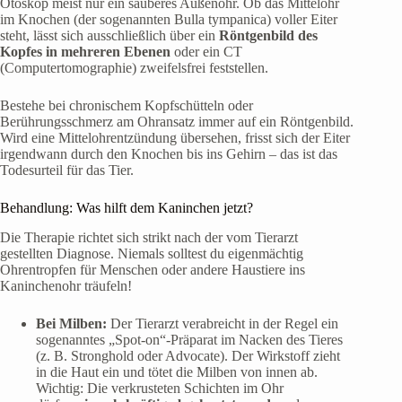
Otoskop meist nur ein sauberes Außenohr. Ob das Mittelohr
im Knochen (der sogenannten Bulla tympanica) voller Eiter
steht, lässt sich ausschließlich über ein
Röntgenbild des
Kopfes in mehreren Ebenen
oder ein CT
(Computertomographie) zweifelsfrei feststellen.
Bestehe bei chronischem Kopfschütteln oder
Berührungsschmerz am Ohransatz immer auf ein Röntgenbild.
Wird eine Mittelohrentzündung übersehen, frisst sich der Eiter
irgendwann durch den Knochen bis ins Gehirn – das ist das
Todesurteil für das Tier.
Behandlung: Was hilft dem Kaninchen jetzt?
Die Therapie richtet sich strikt nach der vom Tierarzt
gestellten Diagnose. Niemals solltest du eigenmächtig
Ohrentropfen für Menschen oder andere Haustiere ins
Kaninchenohr träufeln!
Bei Milben:
Der Tierarzt verabreicht in der Regel ein
sogenanntes „Spot-on“-Präparat im Nacken des Tieres
(z. B. Stronghold oder Advocate). Der Wirkstoff zieht
in die Haut ein und tötet die Milben von innen ab.
Wichtig: Die verkrusteten Schichten im Ohr