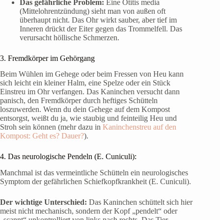
Das gefährliche Problem:
Eine Otitis media
(Mittelohrentzündung) sieht man von außen oft
überhaupt nicht. Das Ohr wirkt sauber, aber tief im
Inneren drückt der Eiter gegen das Trommelfell. Das
verursacht höllische Schmerzen.
3. Fremdkörper im Gehörgang
Beim Wühlen im Gehege oder beim Fressen von Heu kann
sich leicht ein kleiner Halm, eine Spelze oder ein Stück
Einstreu im Ohr verfangen. Das Kaninchen versucht dann
panisch, den Fremdkörper durch heftiges Schütteln
loszuwerden. Wenn du dein Gehege auf dem Kompost
entsorgst, weißt du ja, wie staubig und feinteilig Heu und
Stroh sein können (mehr dazu in
Kaninchenstreu auf den
Kompost: Geht es? Dauer?
).
4. Das neurologische Pendeln (E. Cuniculi):
Manchmal ist das vermeintliche Schütteln ein neurologisches
Symptom der gefährlichen Schiefkopfkrankheit (E. Cuniculi).
Der wichtige Unterschied:
Das Kaninchen schüttelt sich hier
meist nicht mechanisch, sondern der Kopf „pendelt“ oder
„scannt“ unkontrolliert von links nach rechts. Das Tier