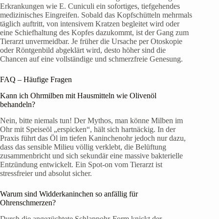
Erkrankungen wie E. Cuniculi ein sofortiges, tiefgehendes
medizinisches Eingreifen. Sobald das Kopfschütteln mehrmals
täglich auftritt, von intensivem Kratzen begleitet wird oder
eine Schiefhaltung des Kopfes dazukommt, ist der Gang zum
Tierarzt unvermeidbar. Je früher die Ursache per Otoskopie
oder Röntgenbild abgeklärt wird, desto höher sind die
Chancen auf eine vollständige und schmerzfreie Genesung.
FAQ – Häufige Fragen
Kann ich Ohrmilben mit Hausmitteln wie Olivenöl
behandeln?
Nein, bitte niemals tun! Der Mythos, man könne Milben im
Ohr mit Speiseöl „erspicken“, hält sich hartnäckig. In der
Praxis führt das Öl im tiefen Kaninchenohr jedoch nur dazu,
dass das sensible Milieu völlig verklebt, die Belüftung
zusammenbricht und sich sekundär eine massive bakterielle
Entzündung entwickelt. Ein Spot-on vom Tierarzt ist
stressfreier und absolut sicher.
Warum sind Widderkaninchen so anfällig für
Ohrenschmerzen?
Durch die angezüchtete Schlappohr-Form knickt der