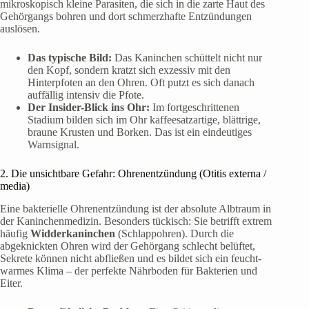
mikroskopisch kleine Parasiten, die sich in die zarte Haut des
Gehörgangs bohren und dort schmerzhafte Entzündungen
auslösen.
Das typische Bild:
Das Kaninchen schüttelt nicht nur
den Kopf, sondern kratzt sich exzessiv mit den
Hinterpfoten an den Ohren. Oft putzt es sich danach
auffällig intensiv die Pfote.
Der Insider-Blick ins Ohr:
Im fortgeschrittenen
Stadium bilden sich im Ohr kaffeesatzartige, blättrige,
braune Krusten und Borken. Das ist ein eindeutiges
Warnsignal.
2. Die unsichtbare Gefahr: Ohrenentzündung (Otitis externa /
media)
Eine bakterielle Ohrenentzündung ist der absolute Albtraum in
der Kaninchenmedizin. Besonders tückisch: Sie betrifft extrem
häufig
Widderkaninchen
(Schlappohren). Durch die
abgeknickten Ohren wird der Gehörgang schlecht belüftet,
Sekrete können nicht abfließen und es bildet sich ein feucht-
warmes Klima – der perfekte Nährboden für Bakterien und
Eiter.