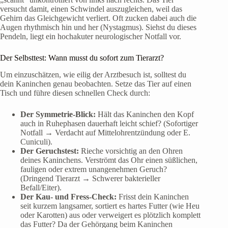
versucht damit, einen Schwindel auszugleichen, weil das
Gehirn das Gleichgewicht verliert. Oft zucken dabei auch die
Augen rhythmisch hin und her (Nystagmus). Siehst du dieses
Pendeln, liegt ein hochakuter neurologischer Notfall vor.
Der Selbsttest: Wann musst du sofort zum Tierarzt?
Um einzuschätzen, wie eilig der Arztbesuch ist, solltest du
dein Kaninchen genau beobachten. Setze das Tier auf einen
Tisch und führe diesen schnellen Check durch:
Der Symmetrie-Blick:
Hält das Kaninchen den Kopf
auch in Ruhephasen dauerhaft leicht schief? (Sofortiger
Notfall → Verdacht auf Mittelohrentzündung oder E.
Cuniculi).
Der Geruchstest:
Rieche vorsichtig an den Ohren
deines Kaninchens. Verströmt das Ohr einen süßlichen,
fauligen oder extrem unangenehmen Geruch?
(Dringend Tierarzt → Schwerer bakterieller
Befall/Eiter).
Der Kau- und Fress-Check:
Frisst dein Kaninchen
seit kurzem langsamer, sortiert es hartes Futter (wie Heu
oder Karotten) aus oder verweigert es plötzlich komplett
das Futter? Da der Gehörgang beim Kaninchen