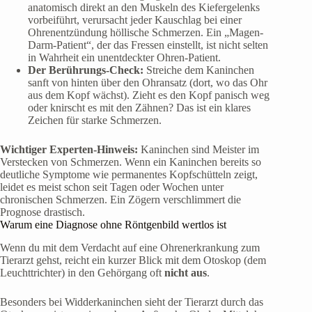
anatomisch direkt an den Muskeln des Kiefergelenks
vorbeiführt, verursacht jeder Kauschlag bei einer
Ohrenentzündung höllische Schmerzen. Ein „Magen-
Darm-Patient“, der das Fressen einstellt, ist nicht selten
in Wahrheit ein unentdeckter Ohren-Patient.
Der Berührungs-Check:
Streiche dem Kaninchen
sanft von hinten über den Ohransatz (dort, wo das Ohr
aus dem Kopf wächst). Zieht es den Kopf panisch weg
oder knirscht es mit den Zähnen? Das ist ein klares
Zeichen für starke Schmerzen.
Wichtiger Experten-Hinweis:
Kaninchen sind Meister im
Verstecken von Schmerzen. Wenn ein Kaninchen bereits so
deutliche Symptome wie permanentes Kopfschütteln zeigt,
leidet es meist schon seit Tagen oder Wochen unter
chronischen Schmerzen. Ein Zögern verschlimmert die
Prognose drastisch.
Warum eine Diagnose ohne Röntgenbild wertlos ist
Wenn du mit dem Verdacht auf eine Ohrenerkrankung zum
Tierarzt gehst, reicht ein kurzer Blick mit dem Otoskop (dem
Leuchttrichter) in den Gehörgang oft
nicht aus
.
Besonders bei Widderkaninchen sieht der Tierarzt durch das