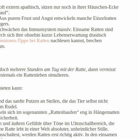
ft extrem apathisch, sitzen nur noch in ihrer Häuschen-Ecke
auf“.
 Aus purem Frust und Angst entwickeln manche Einzelratten
gers.
 schwächen das Immunsystem massiv. Einsame Ratten sind
ch sich ihre ohnehin kurze Lebenserwartung drastisch
enioren-Tipps bei Ratten
nachlesen kannst, brechen
us.
 doch mehrere Stunden am Tag mit der Ratte, dann vermisst
iemals ein Rattenleben simulieren.
bieten kann:
das sanfte Putzen an Stellen, die das Tier selbst nicht
 im Rudel.
cheln sich im sogenannten „Rattenhaufen“ eng in Hängematten
cherheit.
h und äußern Gefühle über Töne im Ultraschallbereich, die
atte lebt in einer Welt absoluter, unheimlicher Stille.
schaltest, werden Ratten erst richtig aktiv. In den einsamen