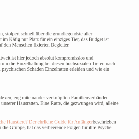
 stolpert schnell über die grundlegendste aller
st im Käfig nur Platz für ein einziges Tier, das Budget ist
 den Menschen fixierten Begleiter.
tweit ist hier jedoch absolut kompromisslos und
um die Einzelhaltung bei diesen hochsozialen Tieren nach
n psychischen Schäden Einzelratten erleiden und wie ein
mplexen, eng miteinander verknüpften Familienverbänden.
r unserer Hausratten. Eine Ratte, die gezwungen wird, alleine
che Haustiere? Der ehrliche Guide für Anfänger
beschrieben
en die Gruppe, hat das verheerende Folgen für ihre Psyche