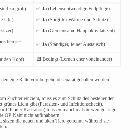
sind zu grob)
✅
Ja
(Lebensnotwendige Fellpflege)
ie Uhr)
✅
Ja
(Sorgt für Wärme und Schutz)
sitzer)
✅
Ja
(Gemeinsame Hauptaktivitätszeit)
rechen sie
✅
Ja
(Ständiger, feiner Austausch)
🟨 Bedingt (Lernen eher voneinander)
ür den Kopf)
denen eine Ratte vorübergehend separat gehalten werden
om Züchter einzieht, muss es zum Schutz des bestehenden
t grünes Licht gibt (Parasiten- und Infektionscheck).
Tumor-OP oder Kastration) müssen manchmal für wenige Tage
die OP-Naht nicht aufknabbern.
sitzen die neuen und alten Tiere getrennt, während sie
den.