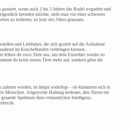
passiert, wenn nach 2 bis 3 Jahren das Rudel wegstirbt und
eigentlich beenden möchte, steht man vor einer schweren
en zu isolieren, ist trotz des Alters grausam.
estellen und Liebhaber, die sich gezielt auf die Aufnahme
bensabend im Kuschelhaufen verbringen können.
 leihen dir zwei Tiere aus, um dein Einzeltier wieder zu
 nimmst du keine neuen Tiere mehr auf, sondern gibst die
en zahmer werden, ist längst widerlegt – sie klammern sich in
 den Menschen. Artgerechte Haltung bedeutet, den Tieren ein
 gesamte Spektrum ihrer erstaunlichen Intelligenz,
erbricht.