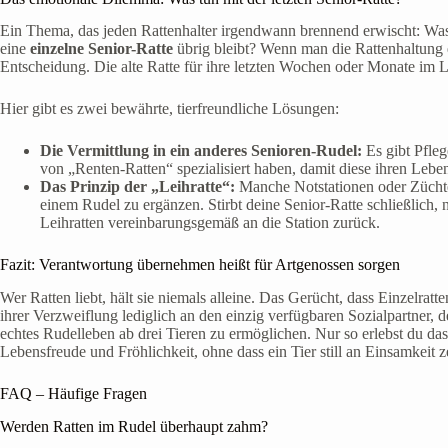
Ein Thema, das jeden Rattenhalter irgendwann brennend erwischt: Was 
eine
einzelne Senior-Ratte
übrig bleibt? Wenn man die Rattenhaltung 
Entscheidung. Die alte Ratte für ihre letzten Wochen oder Monate im Leb
Hier gibt es zwei bewährte, tierfreundliche Lösungen:
Die Vermittlung in ein anderes Senioren-Rudel:
Es gibt Pfleg
von „Renten-Ratten“ spezialisiert haben, damit diese ihren Le
Das Prinzip der „Leihratte“:
Manche Notstationen oder Züchter
einem Rudel zu ergänzen. Stirbt deine Senior-Ratte schließlich,
Leihratten vereinbarungsgemäß an die Station zurück.
Fazit: Verantwortung übernehmen heißt für Artgenossen sorgen
Wer Ratten liebt, hält sie niemals alleine. Das Gerücht, dass Einzelratt
ihrer Verzweiflung lediglich an den einzig verfügbaren Sozialpartner,
echtes Rudelleben ab drei Tieren zu ermöglichen. Nur so erlebst du das
Lebensfreude und Fröhlichkeit, ohne dass ein Tier still an Einsamkeit z
FAQ – Häufige Fragen
Werden Ratten im Rudel überhaupt zahm?