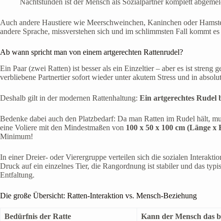
Nachtstunden ist der Mensch als Sozialpartner komplett abgemel
Auch andere Haustiere wie Meerschweinchen, Kaninchen oder Hamster s
andere Sprache, missverstehen sich und im schlimmsten Fall kommt es 
Ab wann spricht man von einem artgerechten Rattenrudel?
Ein Paar (zwei Ratten) ist besser als ein Einzeltier – aber es ist streng
verbliebene Partnertier sofort wieder unter akutem Stress und in absolu
Deshalb gilt in der modernen Rattenhaltung:
Ein artgerechtes Rudel 
Bedenke dabei auch den Platzbedarf: Da man Ratten im Rudel hält, muss
eine Voliere mit den Mindestmaßen von
100 x 50 x 100 cm (Länge x 
Minimum!
In einer Dreier- oder Vierergruppe verteilen sich die sozialen Interak
Druck auf ein einzelnes Tier, die Rangordnung ist stabiler und das typ
Entfaltung.
Die große Übersicht: Ratten-Interaktion vs. Mensch-Beziehung
Bedürfnis der Ratte
Kann der Mensch das b