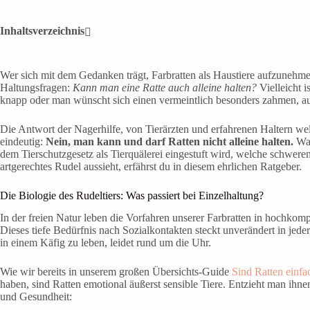
Inhaltsverzeichnis
Wer sich mit dem Gedanken trägt, Farbratten als Haustiere aufzunehmen,
Haltungsfragen:
Kann man eine Ratte auch alleine halten?
Vielleicht i
knapp oder man wünscht sich einen vermeintlich besonders zahmen, auf
Die Antwort der Nagerhilfe, von Tierärzten und erfahrenen Haltern wel
eindeutig:
Nein, man kann und darf Ratten nicht alleine halten.
War
dem Tierschutzgesetz als Tierquälerei eingestuft wird, welche schwere
artgerechtes Rudel aussieht, erfährst du in diesem ehrlichen Ratgeber.
Die Biologie des Rudeltiers: Was passiert bei Einzelhaltung?
In der freien Natur leben die Vorfahren unserer Farbratten in hochko
Dieses tiefe Bedürfnis nach Sozialkontakten steckt unverändert in jede
in einem Käfig zu leben, leidet rund um die Uhr.
Wie wir bereits in unserem großen Übersichts-Guide
Sind Ratten einfa
haben, sind Ratten emotional äußerst sensible Tiere. Entzieht man ihn
und Gesundheit: