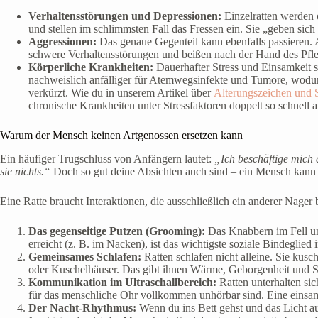
Verhaltensstörungen und Depressionen:
Einzelratten werden o
und stellen im schlimmsten Fall das Fressen ein. Sie „geben sich 
Aggressionen:
Das genaue Gegenteil kann ebenfalls passieren.
schwere Verhaltensstörungen und beißen nach der Hand des Pfle
Körperliche Krankheiten:
Dauerhafter Stress und Einsamkeit
nachweislich anfälliger für Atemwegsinfekte und Tumore, wodur
verkürzt. Wie du in unserem Artikel über
Alterungszeichen und S
chronische Krankheiten unter Stressfaktoren doppelt so schnell a
Warum der Mensch keinen Artgenossen ersetzen kann
Ein häufiger Trugschluss von Anfängern lautet:
„Ich beschäftige mich
sie nichts.“
Doch so gut deine Absichten auch sind – ein Mensch kann n
Eine Ratte braucht Interaktionen, die ausschließlich ein anderer Nager 
Das gegenseitige Putzen (Grooming):
Das Knabbern im Fell und 
erreicht (z. B. im Nacken), ist das wichtigste soziale Bindeglied
Gemeinsames Schlafen:
Ratten schlafen nicht alleine. Sie kus
oder Kuschelhäuser. Das gibt ihnen Wärme, Geborgenheit und Si
Kommunikation im Ultraschallbereich:
Ratten unterhalten sic
für das menschliche Ohr vollkommen unhörbar sind. Eine einsame R
Der Nacht-Rhythmus:
Wenn du ins Bett gehst und das Licht aus