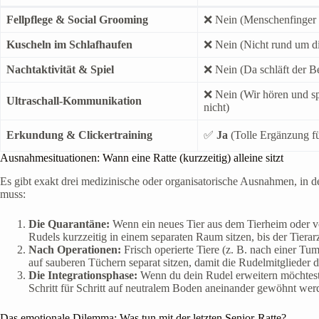
Fellpflege & Social Grooming
❌ Nein (Menschenfinger 
Kuscheln im Schlafhaufen
❌ Nein (Nicht rund um d
Nachtaktivität & Spiel
❌ Nein (Da schläft der Be
❌ Nein (Wir hören und sp
Ultraschall-Kommunikation
nicht)
Erkundung & Clickertraining
✅
Ja
(Tolle Ergänzung f
Ausnahmesituationen: Wann eine Ratte (kurzzeitig) alleine sitzt
Es gibt exakt drei medizinische oder organisatorische Ausnahmen, in 
muss:
Die Quarantäne:
Wenn ein neues Tier aus dem Tierheim oder v
Rudels kurzzeitig in einem separaten Raum sitzen, bis der Tierarz
Nach Operationen:
Frisch operierte Tiere (z. B. nach einer 
auf sauberen Tüchern separat sitzen, damit die Rudelmitglieder 
Die Integrationsphase:
Wenn du dein Rudel erweitern möchtest, 
Schritt für Schritt auf neutralem Boden aneinander gewöhnt wer
Das emotionale Dilemma: Was tun mit der letzten Senior-Ratte?